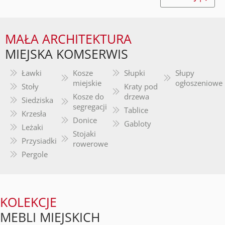
MAŁA ARCHITEKTURA
MIEJSKA KOMSERWIS
Ławki
Kosze
Słupki
Słupy
miejskie
ogłoszeniowe
Stoły
Kraty pod
Kosze do
drzewa
Siedziska
segregacji
Tablice
Krzesła
Donice
Gabloty
Leżaki
Stojaki
Przysiadki
rowerowe
Pergole
KOLEKCJE
MEBLI MIEJSKICH