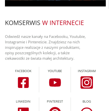
KOMSERWIS
W INTERNECIE
Odwiedź nasze kanały na Facebooku, Youtubie,
Instagramie i Pintereście. Znajdziesz na nich
inspirujące realizacje z naszymi produktami,
opisy poszczególnych kolekcji, a także
ciekawostki ze świata małej architektury.
FACEBOOK
YOUTUBE
INSTAGRAM
LINKEDIN
PINTEREST
BLOG