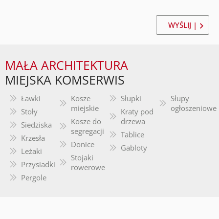
WYŚLIJ |
MAŁA ARCHITEKTURA
MIEJSKA KOMSERWIS
Ławki
Kosze
Słupki
Słupy
miejskie
ogłoszeniowe
Stoły
Kraty pod
Kosze do
drzewa
Siedziska
segregacji
Tablice
Krzesła
Donice
Gabloty
Leżaki
Stojaki
Przysiadki
rowerowe
Pergole