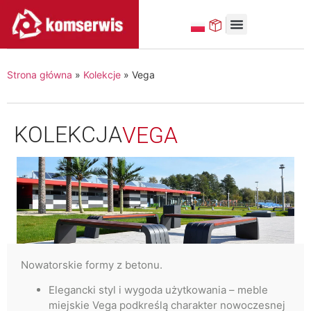
MAŁA ARCHITEKTURA
Strona główna
»
Kolekcje
» Vega
KOLEKCJA
VEGA
Nowatorskie formy z betonu.
Elegancki styl i wygoda użytkowania – meble
miejskie Vega podkreślą charakter nowoczesnej