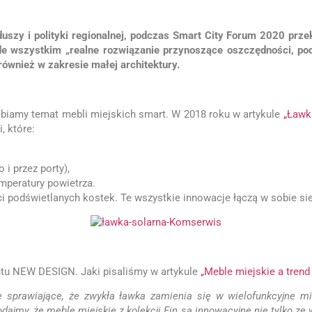
uszy i polityki regionalnej, podczas Smart City Forum 2020 przek
ede wszystkim „realne rozwiązanie przynoszące oszczędności, po
również w zakresie małej architektury.
głębiamy temat mebli miejskich smart. W 2018 roku w artykule
„Ławki
, które:
i przez porty),
mperatury powietrza.
ci podświetlanych kostek. Te wszystkie innowacje łączą w sobie si
tu NEW DESIGN. Jaki pisaliśmy w artykule
„Meble miejskie a trend 
e sprawiające, że zwykła ławka zamienia się w wielofunkcyjne mi
odajmy, że meble miejskie z kolekcji Fin są innowacyjne nie tylko ze