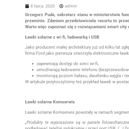
8 lipca, 2020
admin
Grzegorz Puda, sekretarz stanu w ministerstwie fund
przeminie. Zdaniem przedstawiciela resortu to prz
Warto więc zapoznać się z rozwiązaniami smart city 
Ławki solarne z wi-fi, ładowarką i USB
Jako producent małej architektury już od kilku lat z
firma Ford jako pierwsza stworzyła elektroniczne ławki
zapewniają dostęp do sieci wi-fi,
umożliwiają ładowanie telefonu (bezprzewodowo 
monitorują poziom hałasu, dwutlenku węgla i te
W artykule przytoczyliśmy też przykład ławek w posta
Ławki solarne Komserwis
Ławki solarne Komserwis powstały w ramach segmen
„Produkty te wyposażone są w panele fotowoltaiczn
podładować telefon indukcyjnie i przez port USB. (…) D