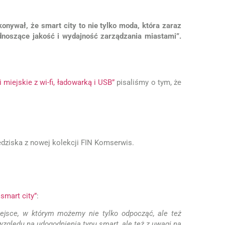
onywał, że smart city to nie tylko moda, która zaraz
dnoszące jakość i wydajność zarządzania miastami”.
 miejskie z wi-fi, ładowarką i USB”
pisaliśmy o tym, że
edziska z nowej kolekcji FIN Komserwis.
smart city”
:
ejsce, w którym możemy nie tylko odpocząć, ale też
 względu na udogodnienia typu smart, ale też z uwagi na