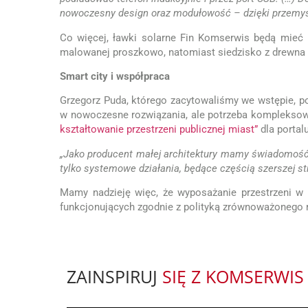
nowoczesny design oraz modułowość – dzięki przemyś
Co więcej, ławki solarne Fin Komserwis będą mieć 
malowanej proszkowo, natomiast siedzisko z drewna
Smart city i współpraca
Grzegorz Puda, którego zacytowaliśmy we wstępie, p
w nowoczesne rozwiązania, ale potrzeba kompleksowe
kształtowanie przestrzeni publicznej miast”
dla portal
„Jako producent małej architektury mamy świadomość, 
tylko systemowe działania, będące częścią szerszej str
Mamy nadzieję więc, że wyposażanie przestrzeni w ł
funkcjonujących zgodnie z polityką zrównoważonego 
ZAINSPIRUJ
SIĘ Z KOMSERWIS