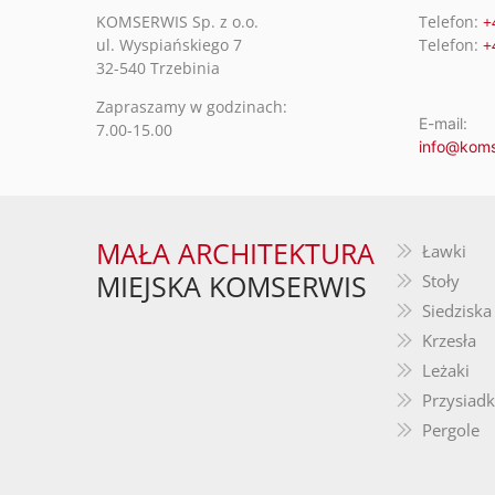
KOMSERWIS Sp. z o.o.
Telefon:
+
ul. Wyspiańskiego 7
Telefon:
+
32-540 Trzebinia
Zapraszamy w godzinach:
E-mail:
7.00-15.00
info@koms
MAŁA ARCHITEKTURA
Ławki
MIEJSKA KOMSERWIS
Stoły
Siedziska
Krzesła
Leżaki
Przysiadk
Pergole