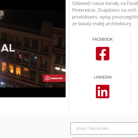
Odwiedź nasze kanały na Faceb
Pintereście. Znajdziesz na nich 
produktami, opisy poszczególny
ze świata małej architektury.
FACEBOOK
LINKEDIN