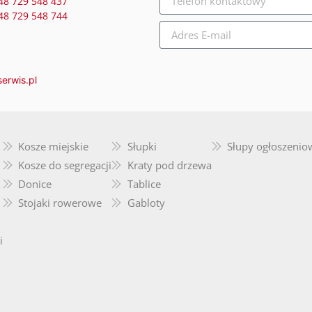
48 729 548 437
48 729 548 744
erwis.pl
Kosze miejskie
Słupki
Słupy ogłoszenio
Kosze do segregacji
Kraty pod drzewa
Donice
Tablice
Stojaki rowerowe
Gabloty
i