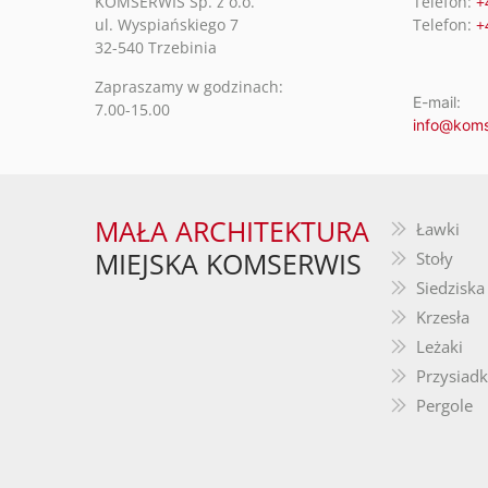
KOMSERWIS Sp. z o.o.
Telefon:
+
ul. Wyspiańskiego 7
Telefon:
+
32-540 Trzebinia
Zapraszamy w godzinach:
E-mail:
7.00-15.00
info@koms
MAŁA ARCHITEKTURA
Ławki
MIEJSKA KOMSERWIS
Stoły
Siedziska
Krzesła
Leżaki
Przysiadk
Pergole