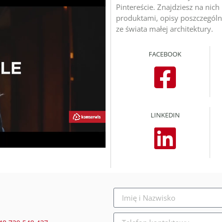
Pintereście. Znajdziesz na nich 
produktami, opisy poszczególny
ze świata małej architektury.
FACEBOOK
LINKEDIN