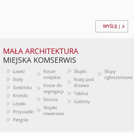
WYŚLIJ |
MAŁA ARCHITEKTURA
MIEJSKA KOMSERWIS
Ławki
Kosze
Słupki
Słupy
miejskie
ogłoszeniowe
Stoły
Kraty pod
Kosze do
drzewa
Siedziska
segregacji
Tablice
Krzesła
Donice
Gabloty
Leżaki
Stojaki
Przysiadki
rowerowe
Pergole