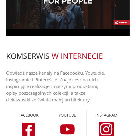
KOMSERWIS
W INTERNECIE
Odwiedź nasze kanały na Facebooku, Youtubie,
Instagramie i Pintereście. Znajdziesz na nich
inspirujące realizacje z naszymi produktami,
opisy poszczególnych kolekcji, a także
ciekawostki ze świata małej architektury.
FACEBOOK
YOUTUBE
INSTAGRAM