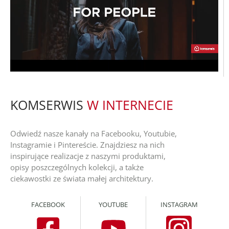
KOMSERWIS
W INTERNECIE
Odwiedź nasze kanały na Facebooku, Youtubie,
Instagramie i Pintereście. Znajdziesz na nich
inspirujące realizacje z naszymi produktami,
opisy poszczególnych kolekcji, a także
ciekawostki ze świata małej architektury.
FACEBOOK
YOUTUBE
INSTAGRAM