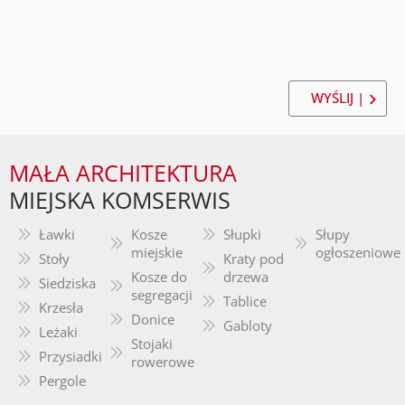
WYŚLIJ |
MAŁA ARCHITEKTURA
MIEJSKA KOMSERWIS
Ławki
Kosze
Słupki
Słupy
miejskie
ogłoszeniowe
Stoły
Kraty pod
Kosze do
drzewa
Siedziska
segregacji
Tablice
Krzesła
Donice
Gabloty
Leżaki
Stojaki
Przysiadki
rowerowe
Pergole